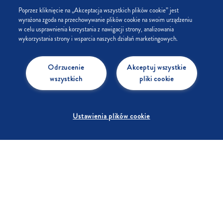
Poprzez kliknięcie na „Akceptacja wszystkich plików cookie” jest
wyrażona zgoda na przechowywanie plików cookie na swoim urządzeniu
Co to jest Cukier Drobny?
w celu usprawnienia korzystania z nawigacji strony, analizowania
wykorzystania strony i wsparcia naszych działań marketingowych.
Co to jest Cukier Dekoracyjny?
Odrzucenie
Akceptuj wszystkie
wszystkich
pliki cookie
CUKIER TRZCINOWY
Ustawienia plików cookie
Czy cukier trzcinowy to to samo, co cukier brązowy?
Czy cukier trzcinowy jest zdrowszy od białego?
CUKIER ŻELUJĄCY