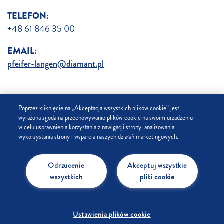
TELEFON:
+48 61 846 35 00
EMAIL:
pfeifer-langen@diamant.pl
Poprzez kliknięcie na „Akceptacja wszystkich plików cookie” jest
wyrażona zgoda na przechowywanie plików cookie na swoim urządzeniu
w celu usprawnienia korzystania z nawigacji strony, analizowania
wykorzystania strony i wsparcia naszych działań marketingowych.
USTAWIENIA PLIKÓW COOKIE
Odrzucenie
Akceptuj wszystkie
wszystkich
pliki cookie
PRYWATNOŚĆ
SKLEP
Ustawienia plików cookie