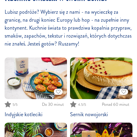
Lubisz podróże? Wybierz się z nami - na wycieczkę za
granicę, na drugi koniec Europy lub hop - na zupełnie inny
kontynent. Kuchnie świata to prawdziwa kopalnia przypraw,
smaków, zapachów, tekstur i rozwiązań, których dotychczas
nie znałeś. Jesteś gotów? Ruszamy!
Do 30 minut
Ponad 60 minut
5
/5
4.5
/5
Indyjskie kotleciki
Sernik nowojorski