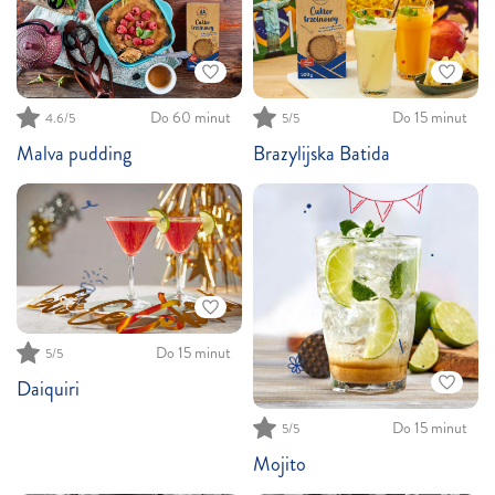
Do 60 minut
Do 15 minut
4.6
/5
5
/5
Malva pudding
Brazylijska Batida
Do 15 minut
5
/5
Daiquiri
Do 15 minut
5
/5
Mojito