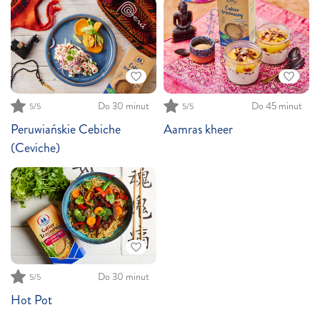
Do 30 minut
Do 45 minut
5
/5
5
/5
Peruwiańskie Cebiche
Aamras kheer
(Ceviche)
Do 30 minut
5
/5
Hot Pot