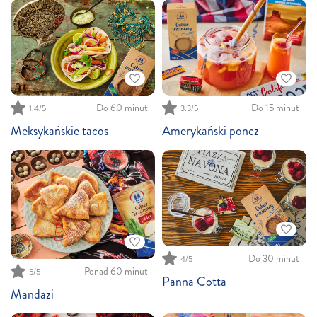
Do 15 minut
Do 60 minut
3.3
/5
1.4
/5
Amerykański poncz
Meksykańskie tacos
Do 30 minut
4
/5
Ponad 60 minut
5
/5
Panna Cotta
Mandazi