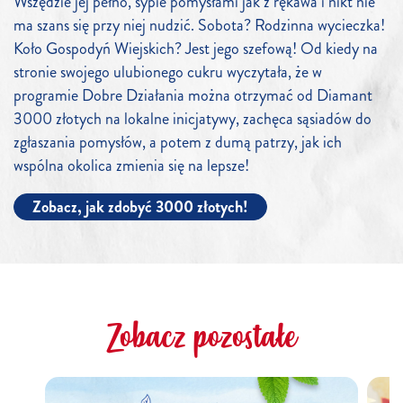
Wszędzie jej pełno, sypie pomysłami jak z rękawa i nikt nie
ma szans się przy niej nudzić. Sobota? Rodzinna wycieczka!
Koło Gospodyń Wiejskich? Jest jego szefową! Od kiedy na
stronie swojego ulubionego cukru wyczytała, że w
programie Dobre Działania można otrzymać od Diamant
3000 złotych na lokalne inicjatywy, zachęca sąsiadów do
zgłaszania pomysłów, a potem z dumą patrzy, jak ich
wspólna okolica zmienia się na lepsze!
Zobacz, jak zdobyć 3000 złotych!
Zobacz pozostałe