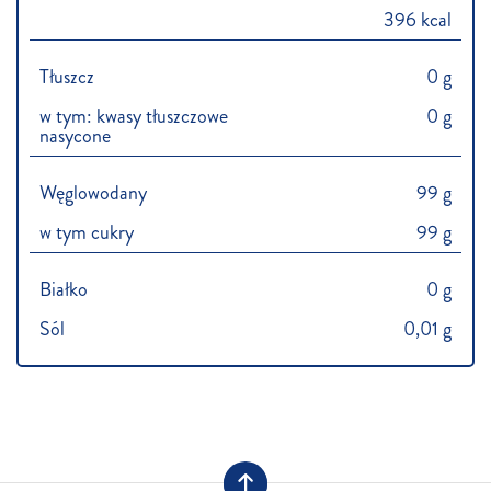
396 kcal
Tłuszcz
0 g
w tym: kwasy tłuszczowe
0 g
nasycone
Węglowodany
99 g
w tym cukry
99 g
Białko
0 g
Sól
0,01 g