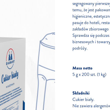
segregowany pierwszej
temu, że jest pakowa
higieniczne, estetyczn
pasuje do hoteli, resta
zakładów zbiorowego ży
Sprawdza się podczas 
biznesowych i towarzy
podróży.
Masa netto
5 g x 200 szt. (1 kg)
Składniki
Cukier biały.
Nie zawiera alergenów