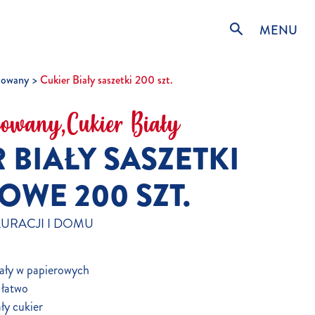
MENU
jowany
Cukier Biały saszetki 200 szt.
jowany,Cukier Biały
 BIAŁY SASZETKI
OWE 200 SZT.
AURACJI I DOMU
ły w papierowych
 łatwo
ały cukier