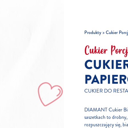
Produkty
Cukier Porc
Cukier Porc
CUKIER
PAPIER
CUKIER DO REST
DIAMANT Cukier Bia
saszetkach to drobny,
rozpuszczający się, bi