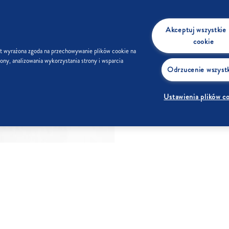
Akceptuj wszystkie p
cookie
st wyrażona zgoda na przechowywanie plików cookie na
ony, analizowania wykorzystania strony i wsparcia
Odrzucenie wszyst
Ustawienia plików c
oduktu:
Tłuszcz
0 g
Węglowodany
100 g
w tym: kwasy
0 g
w tym cukry
100 g