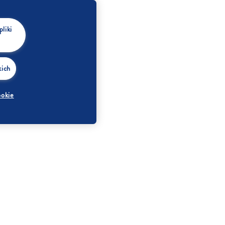
liki
kich
ookie
Białko
0 g
Sól
0 g