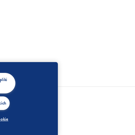
liki
kich
T
ookie