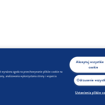
Akceptuj wszystkie p
cookie
st wyrażona zgoda na przechowywanie plików cookie na
ony, analizowania wykorzystania strony i wsparcia
Odrzucenie wszyst
USTAWIENIA PLIKÓW COOKIE
PRYWATNOŚĆ
SKLEP
FIRMA
FAQ
KONTAK
Ustawienia plików c