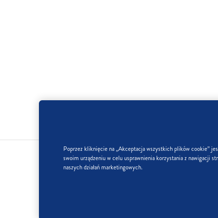
Poprzez kliknięcie na „Akceptacja wszystkich plików cookie” je
swoim urządzeniu w celu usprawnienia korzystania z nawigacji str
naszych działań marketingowych.