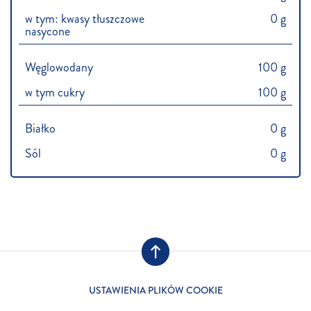
w tym: kwasy tłuszczowe
0 g
nasycone
Węglowodany
100 g
w tym cukry
100 g
Białko
0 g
Sól
0 g
USTAWIENIA PLIKÓW COOKIE