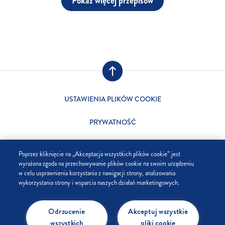
Pokaż więcej przepisów
USTAWIENIA PLIKÓW COOKIE
PRYWATNOŚĆ
SKLEP
Poprzez kliknięcie na „Akceptacja wszystkich plików cookie” jest
wyrażona zgoda na przechowywanie plików cookie na swoim urządzeniu
FIRMA
w celu usprawnienia korzystania z nawigacji strony, analizowania
wykorzystania strony i wsparcia naszych działań marketingowych.
FAQ
Odrzucenie
Akceptuj wszystkie
KONTAKT
wszystkich
pliki cookie