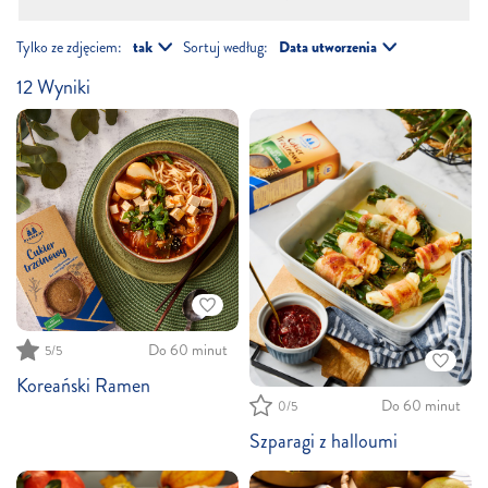
Tylko ze zdjęciem:
Sortuj według:
12
Wyniki
Do 60 minut
5/5
Koreański Ramen
Do 60 minut
0/5
Szparagi z halloumi