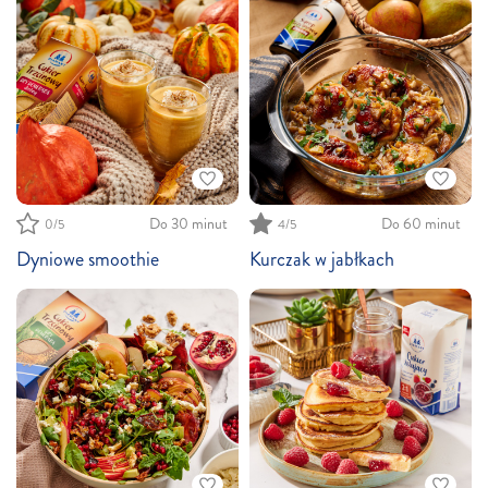
Do 30 minut
Do 60 minut
0/5
4/5
Dyniowe smoothie
Kurczak w jabłkach