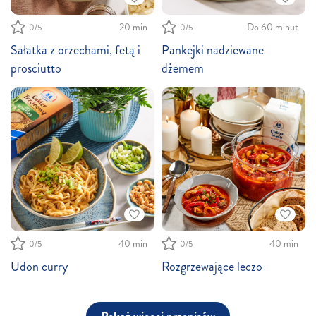
20 min
Do 60 minut
0/5
0/5
Sałatka z orzechami, fetą i
Pankejki nadziewane
prosciutto
dżemem
40 min
40 min
0/5
0/5
Udon curry
Rozgrzewające leczo