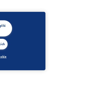
liki
kich
ookie
KI