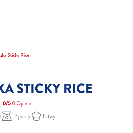
zka Sticky Rice
A STICKY RICE
0/5
0
Opinie
t
2 porcje
Łatwy