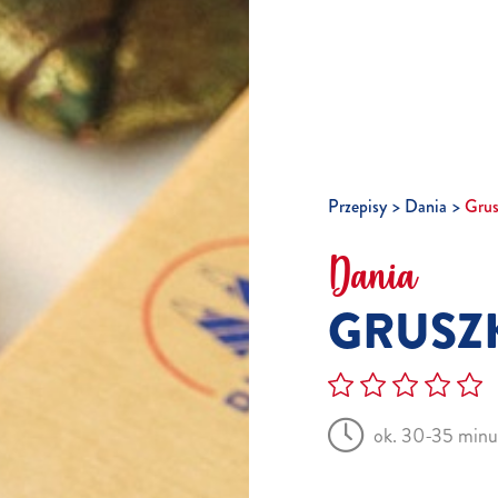
Przepisy
Dania
Grus
Dania
GRUSZK
ok. 30-35 minu