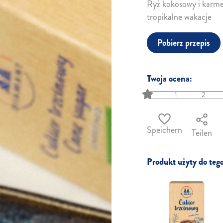
Ryż kokosowy i karmel
tropikalne wakacje
Pobierz przepis
Twoja ocena:
1
2
Speichern
Teilen
Produkt użyty do tego