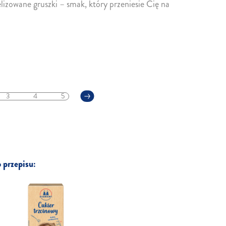
izowane gruszki – smak, który przeniesie Cię na
3
4
5
 przepisu: