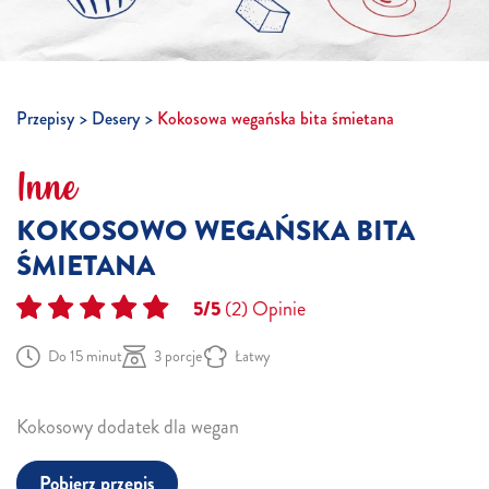
Przepisy
Desery
Kokosowa wegańska bita śmietana
Inne
KOKOSOWO WEGAŃSKA BITA
ŚMIETANA
5/5
(2)
Opinie
Do 15 minut
3 porcje
Łatwy
Kokosowy dodatek dla wegan
Pobierz przepis