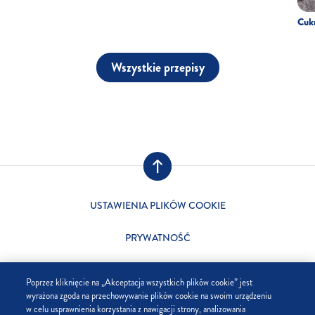
Cukr
Wszystkie przepisy
USTAWIENIA PLIKÓW COOKIE
PRYWATNOŚĆ
SKLEP
Poprzez kliknięcie na „Akceptacja wszystkich plików cookie” jest
wyrażona zgoda na przechowywanie plików cookie na swoim urządzeniu
FIRMA
w celu usprawnienia korzystania z nawigacji strony, analizowania