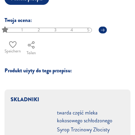
Twoja ocena:
1
2
3
4
5
Speichern
Teilen
Produkt użyty do tego przepisu:
SKŁADNIKI
twarda część mleka
kokosowego schłodzonego
Syrop Trzcinowy Złocisty