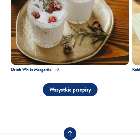
Drink White Margarita
Kokt
Wszystkie przepisy