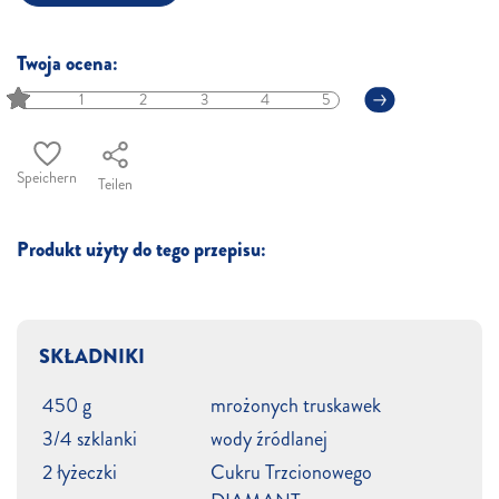
Twoja ocena:
1
2
3
4
5
Speichern
Teilen
Produkt użyty do tego przepisu:
SKŁADNIKI
450 g
mrożonych truskawek
3/4 szklanki
wody źródlanej
2 łyżeczki
Cukru Trzcionowego