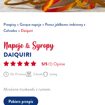
Przepisy
Gorące napoje
Poncz jabłkowo-imbirowy z
Calvados
Daiquiri
Napoje & Syropy
DAIQUIRI
5/5
(1)
Opinie
Do 15 minut
2 drinki
Łatwy
Mrożone truskawki z rumem
Pobierz przepis