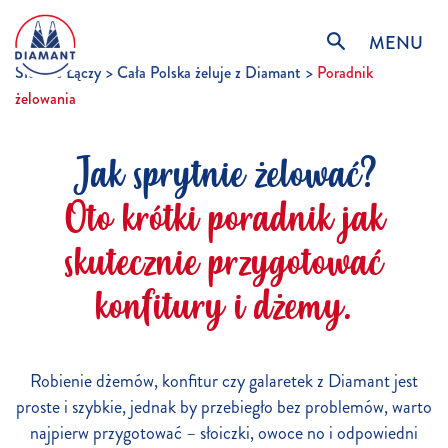
MENU
Słodkie Łączy
Cała Polska żeluje z Diamant
Poradnik
żelowania
Jak sprytnie żelować?
Oto krótki poradnik jak
skutecznie przygotować
konfitury i dżemy.
Robienie dżemów, konfitur czy galaretek z Diamant jest
proste i szybkie, jednak by przebiegło bez problemów, warto
najpierw przygotować – słoiczki, owoce no i odpowiedni