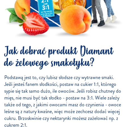
Jak dobrać produkt Diamant
do żelowego smakołyku?
Podstawą jest to, czy lubisz słodsze czy wytrawne smaki.
Jeśli jesteś fanem słodkości, postaw na cukier 1:1, którego
sypie się tak samo dużo, ile owoców. Jeśli robisz chutney do
mięs, nie musi być tak słodko - postaw na 3:1. Wiele zależy
także od tego, z jakimi owocami masz do czynienia - owoce
leśne są z natury kwaśne, więc może zechcesz dodać więcej
cukru. Brzoskwinie czy nektarynki możesz zażelować np. z
cukrem 2:1.