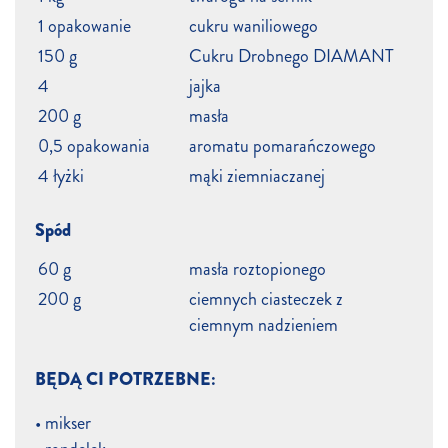
1 opakowanie
cukru waniliowego
150 g
Cukru Drobnego DIAMANT
4
jajka
200 g
masła
0,5 opakowania
aromatu pomarańczowego
4 łyżki
mąki ziemniaczanej
Spód
60 g
masła roztopionego
200 g
ciemnych ciasteczek z
ciemnym nadzieniem
BĘDĄ CI POTRZEBNE:
• mikser