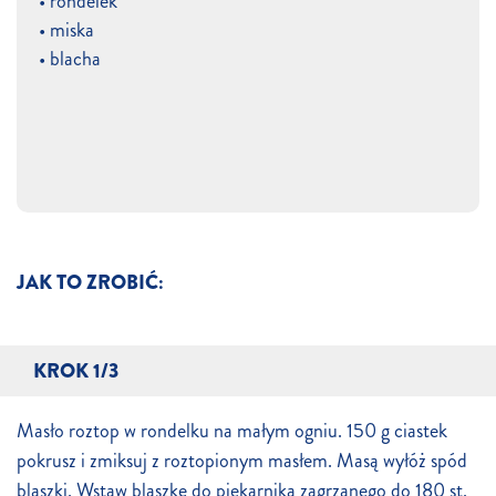
• rondelek
• miska
• blacha
JAK TO ZROBIĆ:
KROK 1/3
Masło roztop w rondelku na małym ogniu. 150 g ciastek
pokrusz i zmiksuj z roztopionym masłem. Masą wyłóż spód
blaszki. Wstaw blaszkę do piekarnika zagrzanego do 180 st.