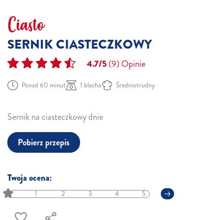
Ciasto
SERNIK CIASTECZKOWY
4.7/5
(9)
Opinie
Ponad 60 minut
1 blacha
Średniotrudny
Sernik na ciasteczkowy dnie
Pobierz przepis
Twoja ocena:
1
2
3
4
5