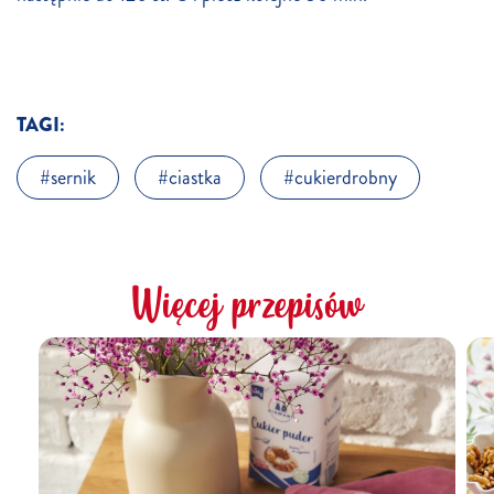
TAGI:
sernik
ciastka
cukierdrobny
Więcej przepisów