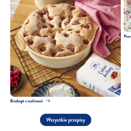
Pier
Biszkopt z malinami
Wszystkie przepisy