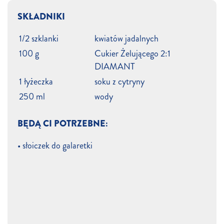
SKŁADNIKI
1/2 szklanki
kwiatów jadalnych
100 g
Cukier Żelującego 2:1
DIAMANT
1 łyżeczka
soku z cytryny
250 ml
wody
BĘDĄ CI POTRZEBNE:
• słoiczek do galaretki