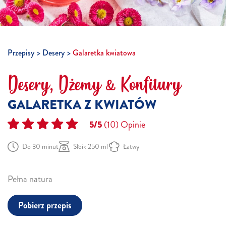
Przepisy
Desery
Galaretka kwiatowa
Desery, Dżemy & Konfitury
GALARETKA Z KWIATÓW
5/5
(10)
Opinie
Do 30 minut
Słoik 250 ml
Łatwy
Pełna natura
Pobierz przepis