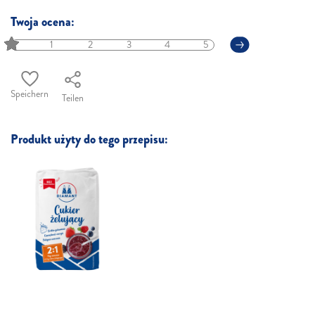
Twoja ocena:
1
2
3
4
5
Speichern
Teilen
Produkt użyty do tego przepisu: