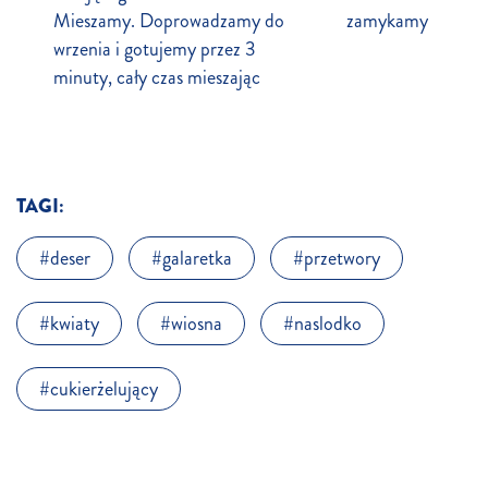
Mieszamy. Doprowadzamy do
zamykamy
wrzenia i gotujemy przez 3
minuty, cały czas mieszając
TAGI:
deser
galaretka
przetwory
kwiaty
wiosna
naslodko
cukierżelujący