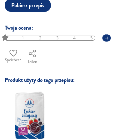
Pobierz przepis
Twoja ocena:
1
2
3
4
5
Speichern
Teilen
Produkt użyty do tego przepisu: