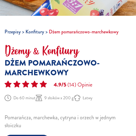
Przepisy
Konfitury
Dżem pomarańczowo-marchewkowy
Dżemy & Konfitury
DŻEM POMARAŃCZOWO-
MARCHEWKOWY
4.9/5
(14)
Opinie
Do 60 minut
9 słoików x 200 g
Łatwy
Pomarańcza, marchewka, cytryna i orzech w jednym
słoiczku