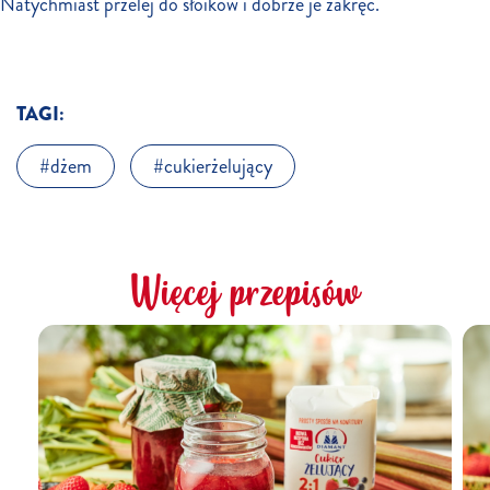
Natychmiast przelej do słoików i dobrze je zakręć.
TAGI:
dżem
cukierżelujący
Więcej przepisów