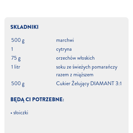
SKŁADNIKI
500 g
marchwi
1
cytryna
75 g
orzechów włoskich
1 litr
soku ze świeżych pomarańczy
razem z miąższem
500 g
Cukier Żelujący DIAMANT 3:1
BĘDĄ CI POTRZEBNE:
• słoiczki