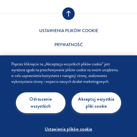
USTAWIENIA PLIKÓW COOKIE
PRYWATNOŚĆ
SKLEP
Poprzez kliknięcie na „Akceptacja wszystkich plików cookie” jest
wyrażona zgoda na przechowywanie plików cookie na swoim urządzeniu
FIRMA
w celu usprawnienia korzystania z nawigacji strony, analizowania
wykorzystania strony i wsparcia naszych działań marketingowych.
FAQ
Odrzucenie
Akceptuj wszystkie
KONTAKT
wszystkich
pliki cookie
Ustawienia plików cookie