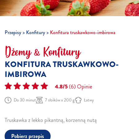
Przepisy
Konfitury
Konfitura truskawkowo-imbirowa
Dżemy & Konfitury
KONFITURA TRUSKAWKOWO-
IMBIROWA
4.8/5
(6)
Opinie
Do 30 minut
7 słoików x 200 g
Łatwy
Truskawka z lekko pikantną, korzenną nutą
Pobierz przepis