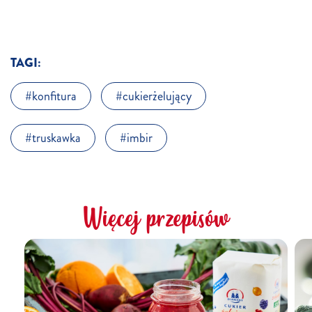
TAGI:
konfitura
cukierżelujący
truskawka
imbir
Więcej przepisów