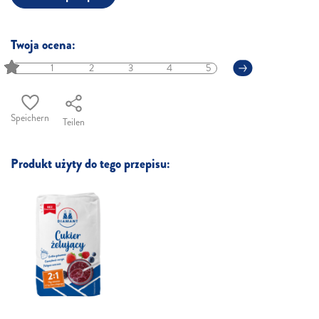
Twoja ocena:
1
2
3
4
5
Speichern
Teilen
Produkt użyty do tego przepisu: