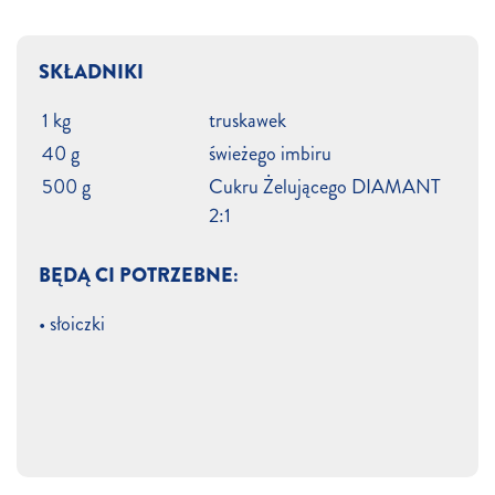
SKŁADNIKI
1 kg
truskawek
40 g
świeżego imbiru
500 g
Cukru Żelującego DIAMANT
2:1
BĘDĄ CI POTRZEBNE:
• słoiczki