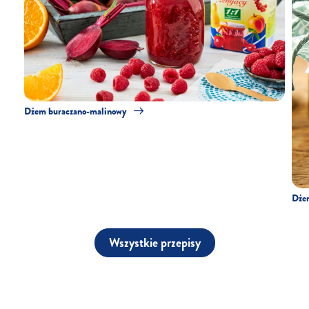
Dżem buraczano-malinowy
Dże
Wszystkie przepisy