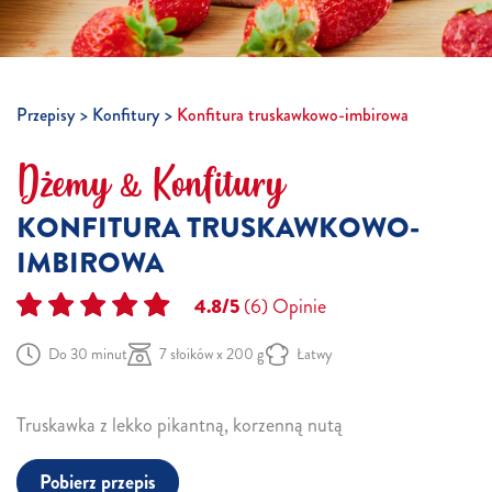
Przepisy
Konfitury
Konfitura truskawkowo-imbirowa
Dżemy & Konfitury
KONFITURA TRUSKAWKOWO-
IMBIROWA
4.8/5
(6)
Opinie
Do 30 minut
7 słoików x 200 g
Łatwy
Truskawka z lekko pikantną, korzenną nutą
Pobierz przepis