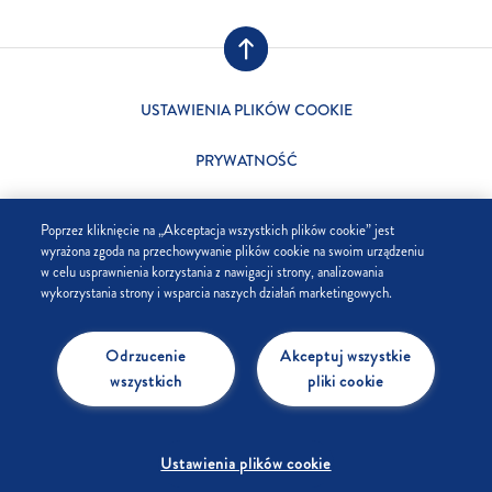
USTAWIENIA PLIKÓW COOKIE
PRYWATNOŚĆ
SKLEP
Poprzez kliknięcie na „Akceptacja wszystkich plików cookie” jest
wyrażona zgoda na przechowywanie plików cookie na swoim urządzeniu
FIRMA
w celu usprawnienia korzystania z nawigacji strony, analizowania
wykorzystania strony i wsparcia naszych działań marketingowych.
FAQ
Odrzucenie
Akceptuj wszystkie
KONTAKT
wszystkich
pliki cookie
Ustawienia plików cookie