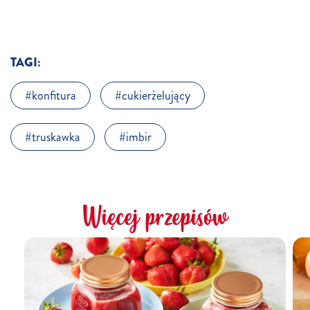
TAGI:
konfitura
cukierżelujący
truskawka
imbir
Więcej przepisów