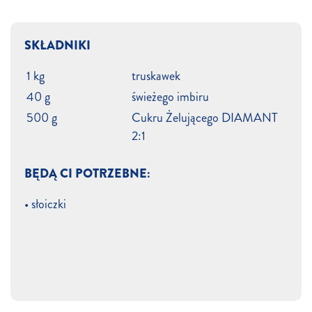
SKŁADNIKI
1 kg
truskawek
40 g
świeżego imbiru
500 g
Cukru Żelującego DIAMANT
2:1
BĘDĄ CI POTRZEBNE:
• słoiczki