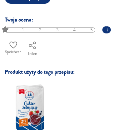
Twoja ocena:
1
2
3
4
5
Speichern
Teilen
Produkt użyty do tego przepisu: