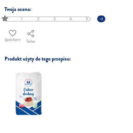
Twoja ocena:
1
2
3
4
5
Speichern
Teilen
Produkt użyty do tego przepisu: