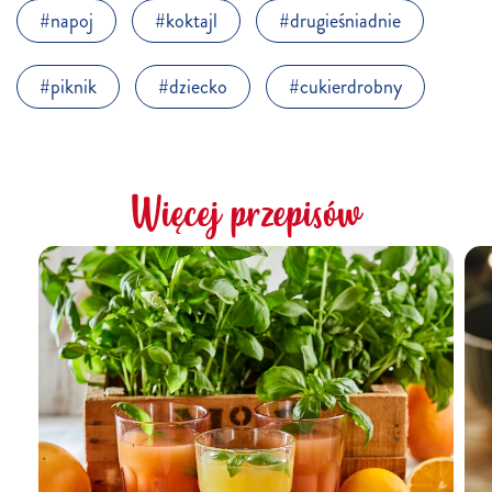
napoj
koktajl
drugieśniadnie
piknik
dziecko
cukierdrobny
Więcej przepisów