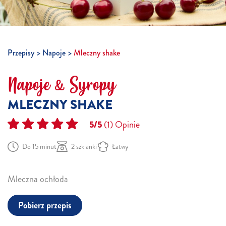
Przepisy
Napoje
Mleczny shake
Napoje & Syropy
MLECZNY SHAKE
5/5
(1)
Opinie
Do 15 minut
2 szklanki
Łatwy
Mleczna ochłoda
Pobierz przepis