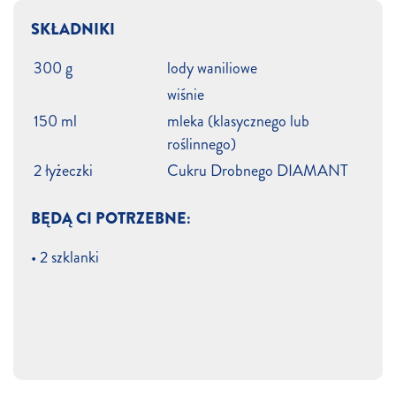
SKŁADNIKI
300 g
lody waniliowe
wiśnie
150 ml
mleka (klasycznego lub
roślinnego)
2 łyżeczki
Cukru Drobnego DIAMANT
BĘDĄ CI POTRZEBNE:
• 2 szklanki