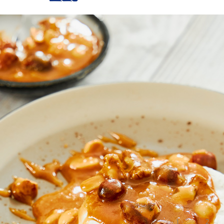
Error Pages
404
Dania
CAMEM
KARME
Do 15 minut
Kremowość sera przeł
Twoja ocena:
1
2