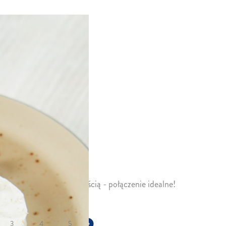
BERT W
LU
Opinie
1 porcja
Łatwy
amana karmelową słodkością - połączenie idealne!
3
4
5