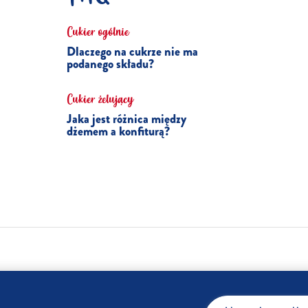
Cukier ogólnie
Dlaczego na cukrze nie ma
podanego składu?
Cukier żelujący
Jaka jest różnica między
dżemem a konfiturą?
USTAWIENIA PLIKÓW COOKIE
PRYWATNOŚĆ
SKLEP
FIRMA
FAQ
KONTAK