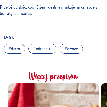
Przełóż do słoiczków. Dżem idealnie smakuje na kanapce z
burratą lub ricottą.
TAGI:
dżem
mirabelki
owoce
Więcej przepisów