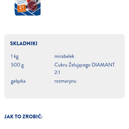
SKŁADNIKI
1 kg
mirabelek
500 g
Cukru Żelującego DIAMANT
2:1
gałązka
rozmarynu
JAK TO ZROBIĆ: