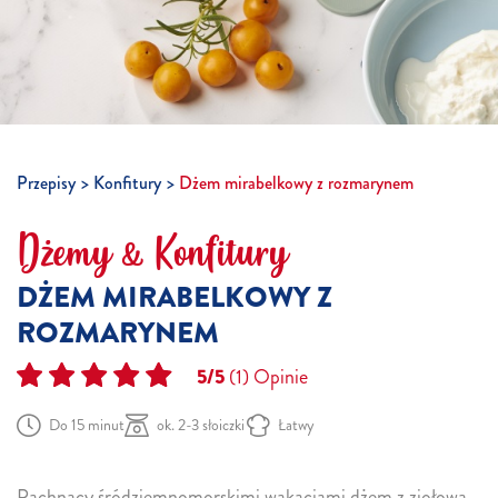
Przepisy
Konfitury
Dżem mirabelkowy z rozmarynem
Dżemy & Konfitury
DŻEM MIRABELKOWY Z
ROZMARYNEM
5/5
(1)
Opinie
Do 15 minut
ok. 2-3 słoiczki
Łatwy
Pachnący śródziemnomorskimi wakacjami dżem z ziołową