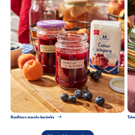
Konfitura morela-borówka
Tale