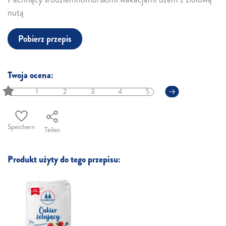
nutą
Pobierz przepis
Twoja ocena:
1
2
3
4
5
Speichern
Teilen
Produkt użyty do tego przepisu: