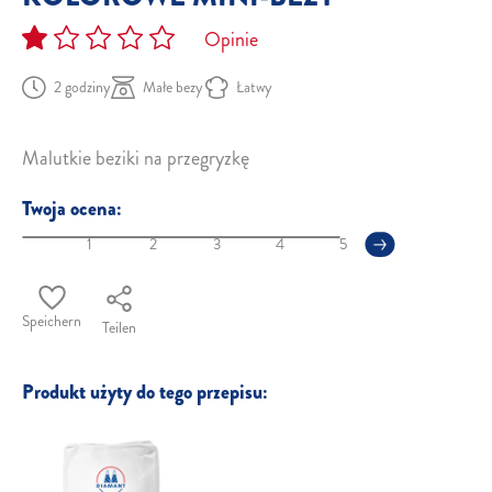
Opinie
2 godziny
Małe bezy
Łatwy
Malutkie beziki na przegryzkę
Twoja ocena:
1
2
3
4
5
Speichern
Teilen
Produkt użyty do tego przepisu: