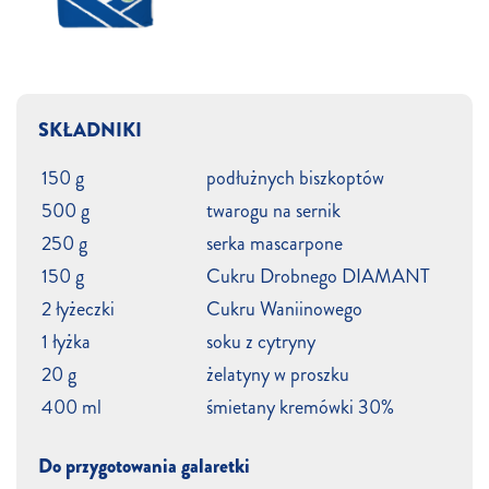
SKŁADNIKI
150 g
podłużnych biszkoptów
500 g
twarogu na sernik
250 g
serka mascarpone
150 g
Cukru Drobnego DIAMANT
2 łyżeczki
Cukru Waniinowego
1 łyżka
soku z cytryny
20 g
żelatyny w proszku
400 ml
śmietany kremówki 30%
Do przygotowania galaretki