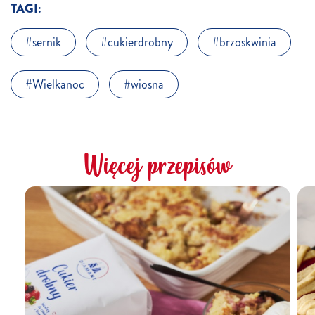
TAGI:
sernik
cukierdrobny
brzoskwinia
Wielkanoc
wiosna
Więcej przepisów