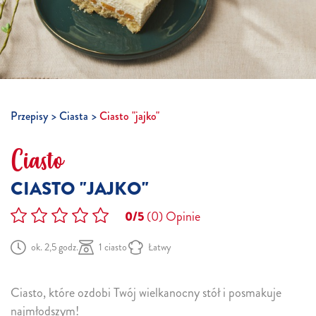
Przepisy
Ciasta
Ciasto "jajko"
Ciasto
CIASTO "JAJKO"
0/5
(0)
Opinie
ok. 2,5 godz.
1 ciasto
Łatwy
Ciasto, które ozdobi Twój wielkanocny stół i posmakuje
najmłodszym!