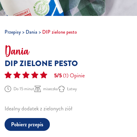
Przepisy
Dania
DIP zielone pesto
Dania
DIP ZIELONE PESTO
5/5
(1)
Opinie
Do 15 minut
miseczka
Łatwy
Idealny dodatek z zielonych ziół
Pobierz przepis