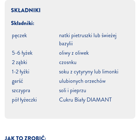
SKŁADNIKI
Składniki:
pęczek
natki pietruszki lub świeżej
bazylii
5-6 łyżek
oliwy z oliwek
2 ząbki
czosnku
1-2 łyżki
soku z cytyryny lub limonki
garść
ulubionych orzechów
szczypra
soli i pieprzu
pół łyżeczki
Cukru Biały DIAMANT
JAK TO ZROBIĆ: