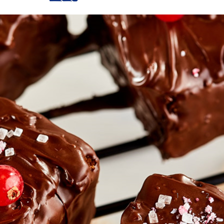
Error Pages
404
Ciasto
PIERN
90 min
Fo
Świąteczny smak
Twoja ocena:
1
2