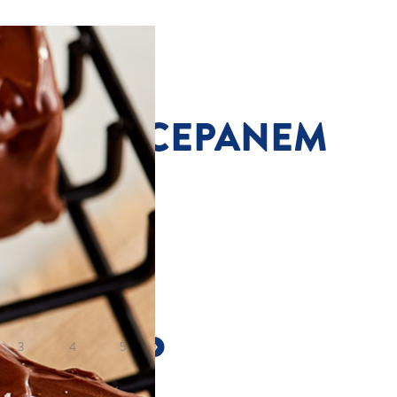
IK Z MARCEPANEM
Opinie
remka
Łatwy
3
4
5