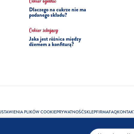
Cukier ogólnie
Dlaczego na cukrze nie ma
podanego składu?
Cukier żelujący
Jaka jest różnica między
dżemem a konfiturą?
USTAWIENIA PLIKÓW COOKIE
PRYWATNOŚĆ
SKLEP
FIRMA
FAQ
KONTAK