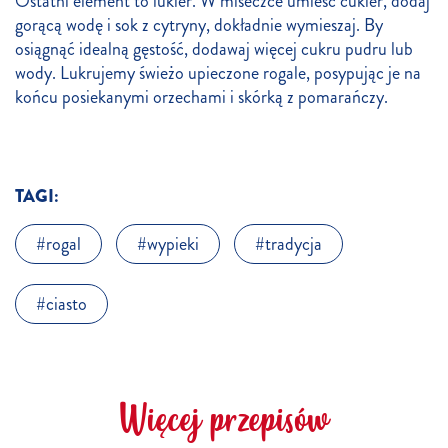
Ostatni element to lukier. W miseczce umieść cukier, dodaj
gorącą wodę i sok z cytryny, dokładnie wymieszaj. By
osiągnąć idealną gęstość, dodawaj więcej cukru pudru lub
wody. Lukrujemy świeżo upieczone rogale, posypując je na
końcu posiekanymi orzechami i skórką z pomarańczy.
TAGI:
rogal
wypieki
tradycja
ciasto
Więcej przepisów