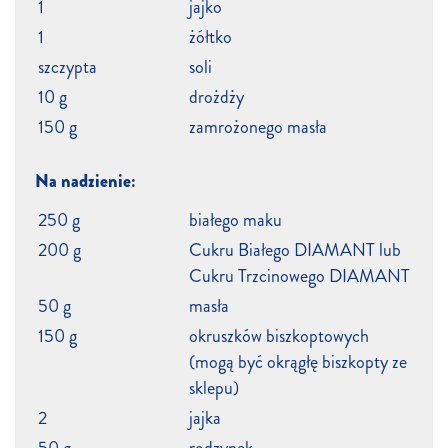
1
jajko
1
żółtko
szczypta
soli
10 g
drożdży
150 g
zamrożonego masła
Na nadzienie:
250 g
białego maku
200 g
Cukru Białego DIAMANT lub
Cukru Trzcinowego DIAMANT
50 g
masła
150 g
okruszków biszkoptowych
(mogą być okrągłę biszkopty ze
sklepu)
2
jajka
50 g
rodzynek