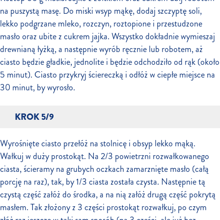
na puszystą masę. Do miski wsyp mąkę, dodaj szczyptę soli,
lekko podgrzane mleko, rozczyn, roztopione i przestudzone
masło oraz ubite z cukrem jajka. Wszystko dokładnie wymieszaj
drewnianą łyżką, a następnie wyrób ręcznie lub robotem, aż
ciasto będzie gładkie, jednolite i będzie odchodziło od rąk (około
5 minut). Ciasto przykryj ściereczką i odłóż w ciepłe miejsce na
30 minut, by wyrosło.
KROK 5/9
Wyrośnięte ciasto przełóż na stolnicę i obsyp lekko mąką.
Wałkuj w duży prostokąt. Na 2/3 powietrzni rozwałkowanego
ciasta, ścieramy na grubych oczkach zamarznięte masło (całą
porcję na raz), tak, by 1/3 ciasta została czysta. Następnie tą
czystą część załóż do środka, a na nią załóż drugą część pokrytą
masłem. Tak złożony z 3 części prostokąt rozwałkuj, po czym
złóż raz jeszcze w taki sam sposób (na 3 części, ale już bez