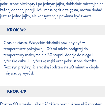
pokruszone biszkopty i po jednym jajku, dokładnie mieszając po
każdej dodanej porcji. Jeśli masa będzie za gęsta, można dodać
jeszcze jedno jajko, ale konsystencja powinna być zwarta.
KROK 3/9
Czas na ciasto. Wszystkie składniki powinny być w
temperaturze pokojowej. 100 ml mleka podgrzej do
temperatury maksymalnie 30 stopni, dodaje do niego 1
łyżeczkę cukru i 1 łyżeczkę mąki oraz pokruszone drożdże.
Rozczyn przykryj ściereczką i odstaw na 20 minut w ciepłe
miejsce, by wyrósł.
KROK 4/9
Roztop 60 g masła. Jajko z żółtkiem oraz cukrem ubij robotem