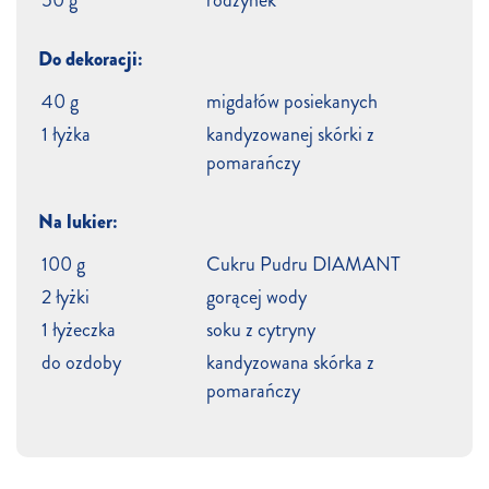
Do dekoracji:
40 g
migdałów posiekanych
1 łyżka
kandyzowanej skórki z
pomarańczy
Na lukier:
100 g
Cukru Pudru DIAMANT
2 łyżki
gorącej wody
1 łyżeczka
soku z cytryny
do ozdoby
kandyzowana skórka z
pomarańczy