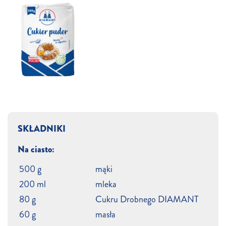
SKŁADNIKI
Na ciasto:
500 g
mąki
200 ml
mleka
80 g
Cukru Drobnego DIAMANT
60 g
masła