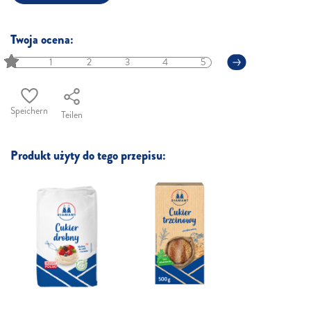
Twoja ocena:
1
2
3
4
5
Speichern
Teilen
Produkt użyty do tego przepisu: