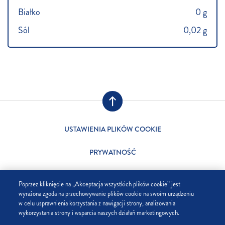
Białko
0 g
Sól
0,02 g
USTAWIENIA PLIKÓW COOKIE
PRYWATNOŚĆ
SKLEP
Poprzez kliknięcie na „Akceptacja wszystkich plików cookie” jest
wyrażona zgoda na przechowywanie plików cookie na swoim urządzeniu
FIRMA
w celu usprawnienia korzystania z nawigacji strony, analizowania
wykorzystania strony i wsparcia naszych działań marketingowych.
FAQ