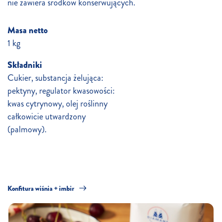
nie zawiera środków konserwujących.
Masa netto
1 kg
Składniki
Cukier, substancja żelująca:
pektyny, regulator kwasowości:
kwas cytrynowy, olej roślinny
całkowicie utwardzony
(palmowy).
Konfitura wiśnia + imbir
Ko