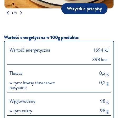
Wszystkie przepisy
1
/
9
Wartość energetyczna w 100g produktu:
Wartość energetyczna
1694 kJ
398 kcal
Tłuszcz
0,2 g
w tym: kwasy tłuszczowe
0,2 g
nasycone
Węglowodany
98 g
w tym cukry
98 g